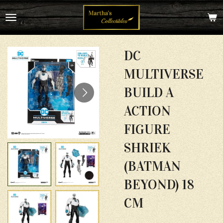
Ga
direct
naar
de
hoofdinhoud
DC
MULTIVERSE
BUILD A
ACTION
FIGURE
SHRIEK
(BATMAN
BEYOND) 18
CM