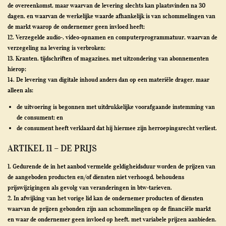
de overeenkomst, maar waarvan de levering slechts kan plaatsvinden na 30
dagen, en waarvan de werkelijke waarde afhankelijk is van schommelingen van
de markt waarop de ondernemer geen invloed heeft;
12. Verzegelde audio-, video-opnamen en computerprogrammatuur, waarvan de
verzegeling na levering is verbroken;
13. Kranten, tijdschriften of magazines, met uitzondering van abonnementen
hierop;
14. De levering van digitale inhoud anders dan op een materiële drager, maar
alleen als:
de uitvoering is begonnen met uitdrukkelijke voorafgaande instemming van
de consument; en
de consument heeft verklaard dat hij hiermee zijn herroepingsrecht verliest.
ARTIKEL 11 – DE PRIJS
1. Gedurende de in het aanbod vermelde geldigheidsduur worden de prijzen van
de aangeboden producten en/of diensten niet verhoogd, behoudens
prijswijzigingen als gevolg van veranderingen in btw-tarieven.
2. In afwijking van het vorige lid kan de ondernemer producten of diensten
waarvan de prijzen gebonden zijn aan schommelingen op de financiële markt
en waar de ondernemer geen invloed op heeft, met variabele prijzen aanbieden.