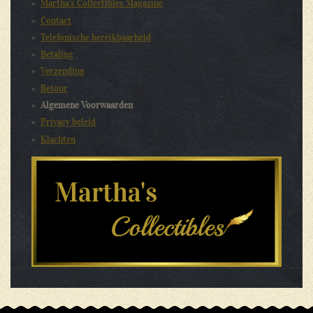
Martha's Collectibles Magazine
Contact
Telefonische bereikbaarheid
Betaling
Verzending
Retour
Algemene Voorwaarden
Privacy beleid
Klachten