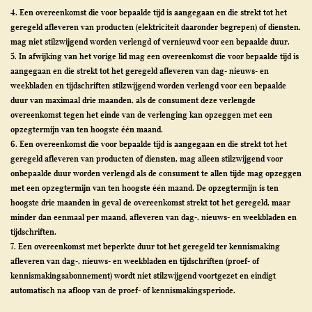
4. Een overeenkomst die voor bepaalde tijd is aangegaan en die strekt tot het
geregeld afleveren van producten (elektriciteit daaronder begrepen) of diensten,
mag niet stilzwijgend worden verlengd of vernieuwd voor een bepaalde duur.
5. In afwijking van het vorige lid mag een overeenkomst die voor bepaalde tijd is
aangegaan en die strekt tot het geregeld afleveren van dag- nieuws- en
weekbladen en tijdschriften stilzwijgend worden verlengd voor een bepaalde
duur van maximaal drie maanden, als de consument deze verlengde
overeenkomst tegen het einde van de verlenging kan opzeggen met een
opzegtermijn van ten hoogste één maand.
6. Een overeenkomst die voor bepaalde tijd is aangegaan en die strekt tot het
geregeld afleveren van producten of diensten, mag alleen stilzwijgend voor
onbepaalde duur worden verlengd als de consument te allen tijde mag opzeggen
met een opzegtermijn van ten hoogste één maand. De opzegtermijn is ten
hoogste drie maanden in geval de overeenkomst strekt tot het geregeld, maar
minder dan eenmaal per maand, afleveren van dag-, nieuws- en weekbladen en
tijdschriften.
7. Een overeenkomst met beperkte duur tot het geregeld ter kennismaking
afleveren van dag-, nieuws- en weekbladen en tijdschriften (proef- of
kennismakingsabonnement) wordt niet stilzwijgend voortgezet en eindigt
automatisch na afloop van de proef- of kennismakingsperiode.