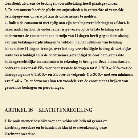
dienst(en), alvorens de bedongen vooruitbetaling heeft plaatsgevonden.
3. De consument heeft de plicht om onjuistheden in verstrekte of vermelde
betaalgegevens onverwijld aan de ondernemer te melden.
4. Indien de consument niet tijdig aan zijn betalingsverplichting(en) voldoet, is
deze, nadat hij door de ondernemer is gewezen op de te late betaling en de
ondernemer de consument een termijn van 14 dagen heeft gegund om alsnog
aan zijn betalingsverplichtingen te voldoen, na het uitblijven van betaling
binnen deze 14-dagen-termijn, over het nog verschuldigde bedrag de wettelijke
rente verschuldigd en is de ondernemer gerechtigd de door hem gemaakte
buitengerechtelijke incassokosten in rekening te brengen. Deze incassokosten
bedragen maximaal: 15% over openstaande bedragen tot € 2.500,=; 10% over de
daaropvolgende € 2.500,= en 5% over de volgende € 5.000,= met een minimum
van € 40,=. De ondernemer kan ten voordele van de consument afwijken van
genoemde bedragen en percentages.
ARTIKEL 16 – KLACHTENREGELING
1. De ondernemer beschikt over een voldoende bekend gemaakte
klachtenprocedure en behandelt de klacht overeenkomstig deze
klachtenprocedure.