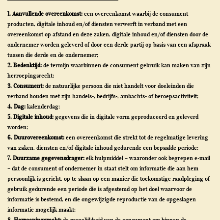
1. Aanvullende overeenkomst:
een overeenkomst waarbij de consument
producten, digitale inhoud en/of diensten verwerft in verband met een
overeenkomst op afstand en deze zaken, digitale inhoud en/of diensten door de
ondernemer worden geleverd of door een derde partij op basis van een afspraak
tussen die derde en de ondernemer;
2. Bedenktijd:
de termijn waarbinnen de consument gebruik kan maken van zijn
herroepingsrecht;
3. Consument:
de natuurlijke persoon die niet handelt voor doeleinden die
verband houden met zijn handels-, bedrijfs-, ambachts- of beroepsactiviteit;
4. Dag:
kalenderdag;
5. Digitale inhoud:
gegevens die in digitale vorm geproduceerd en geleverd
worden;
6. Duurovereenkomst:
een overeenkomst die strekt tot de regelmatige levering
van zaken, diensten en/of digitale inhoud gedurende een bepaalde periode;
7. Duurzame gegevensdrager:
elk hulpmiddel – waaronder ook begrepen e-mail
– dat de consument of ondernemer in staat stelt om informatie die aan hem
persoonlijk is gericht, op te slaan op een manier die toekomstige raadpleging of
gebruik gedurende een periode die is afgestemd op het doel waarvoor de
informatie is bestemd, en die ongewijzigde reproductie van de opgeslagen
informatie mogelijk maakt;
8. Herroepingsrecht:
de mogelijkheid van de consument om binnen de