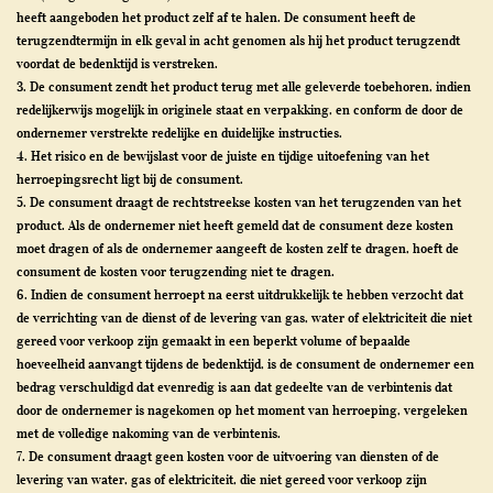
heeft aangeboden het product zelf af te halen. De consument heeft de
terugzendtermijn in elk geval in acht genomen als hij het product terugzendt
voordat de bedenktijd is verstreken.
3. De consument zendt het product terug met alle geleverde toebehoren, indien
redelijkerwijs mogelijk in originele staat en verpakking, en conform de door de
ondernemer verstrekte redelijke en duidelijke instructies.
4. Het risico en de bewijslast voor de juiste en tijdige uitoefening van het
herroepingsrecht ligt bij de consument.
5. De consument draagt de rechtstreekse kosten van het terugzenden van het
product. Als de ondernemer niet heeft gemeld dat de consument deze kosten
moet dragen of als de ondernemer aangeeft de kosten zelf te dragen, hoeft de
consument de kosten voor terugzending niet te dragen.
6. Indien de consument herroept na eerst uitdrukkelijk te hebben verzocht dat
de verrichting van de dienst of de levering van gas, water of elektriciteit die niet
gereed voor verkoop zijn gemaakt in een beperkt volume of bepaalde
hoeveelheid aanvangt tijdens de bedenktijd, is de consument de ondernemer een
bedrag verschuldigd dat evenredig is aan dat gedeelte van de verbintenis dat
door de ondernemer is nagekomen op het moment van herroeping, vergeleken
met de volledige nakoming van de verbintenis.
7. De consument draagt geen kosten voor de uitvoering van diensten of de
levering van water, gas of elektriciteit, die niet gereed voor verkoop zijn