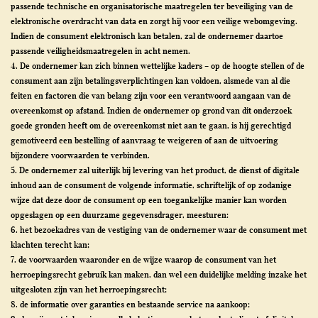
passende technische en organisatorische maatregelen ter beveiliging van de
elektronische overdracht van data en zorgt hij voor een veilige webomgeving.
Indien de consument elektronisch kan betalen, zal de ondernemer daartoe
passende veiligheidsmaatregelen in acht nemen.
4. De ondernemer kan zich binnen wettelijke kaders – op de hoogte stellen of de
consument aan zijn betalingsverplichtingen kan voldoen, alsmede van al die
feiten en factoren die van belang zijn voor een verantwoord aangaan van de
overeenkomst op afstand. Indien de ondernemer op grond van dit onderzoek
goede gronden heeft om de overeenkomst niet aan te gaan, is hij gerechtigd
gemotiveerd een bestelling of aanvraag te weigeren of aan de uitvoering
bijzondere voorwaarden te verbinden.
5. De ondernemer zal uiterlijk bij levering van het product, de dienst of digitale
inhoud aan de consument de volgende informatie, schriftelijk of op zodanige
wijze dat deze door de consument op een toegankelijke manier kan worden
opgeslagen op een duurzame gegevensdrager, meesturen:
6. het bezoekadres van de vestiging van de ondernemer waar de consument met
klachten terecht kan;
7. de voorwaarden waaronder en de wijze waarop de consument van het
herroepingsrecht gebruik kan maken, dan wel een duidelijke melding inzake het
uitgesloten zijn van het herroepingsrecht;
8. de informatie over garanties en bestaande service na aankoop;