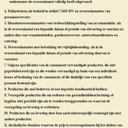
ondernemer de overeenkomst volledig heeft uitgevoerd;
4. Pakketreizen als bedoeld in artikel 7:500 BW en overeenkomsten van
personenvervoer;
5. Dienstenovereenkomsten voor terbeschikkingstelling van accommodatie, als
in de overeenkomst een bepaalde datum of periode van uitvoering is voorzien en
anders dan voor woondoeleinden, goederenvervoer, autoverhuurdiensten en
catering;
6. Overeenkomsten met betrekking tot vrijetijdsbesteding, als in de
overeenkomst een bepaalde datum of periode van uitvoering daarvan is
voorzien;
7. Volgens specificaties van de consument vervaardigde producten, die niet
geprefabriceerd zijn en die worden vervaardigd op basis van een individuele
keuze of beslissing van de consument, of die duidelijk voor een specifieke
persoon bestemd zijn;
8. Producten die snel bederven of een beperkte houdbaarheid hebben;
9. Verzegelde producten die om redenen van gezondheidsbescherming of
hygiëne niet geschikt zijn om te worden teruggezonden en waarvan de
verzegeling na levering is verbroken;
10. Producten die na levering door hun aard onherroepelijk vermengd zijn met
andere producten;
11. Alcoholische dranken waarvan de prijs is overeengekomen bij het sluiten van