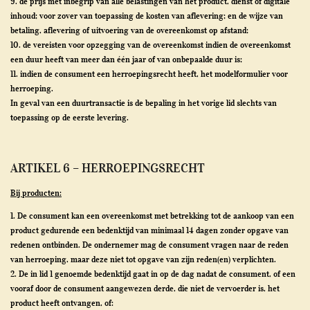
9. de prijs met inbegrip van alle belastingen van het product, dienst of digitale
inhoud; voor zover van toepassing de kosten van aflevering; en de wijze van
betaling, aflevering of uitvoering van de overeenkomst op afstand;
10. de vereisten voor opzegging van de overeenkomst indien de overeenkomst
een duur heeft van meer dan één jaar of van onbepaalde duur is;
11. indien de consument een herroepingsrecht heeft, het modelformulier voor
herroeping.
In geval van een duurtransactie is de bepaling in het vorige lid slechts van
toepassing op de eerste levering.
ARTIKEL 6 – HERROEPINGSRECHT
Bij producten:
1. De consument kan een overeenkomst met betrekking tot de aankoop van een
product gedurende een bedenktijd van minimaal 14 dagen zonder opgave van
redenen ontbinden. De ondernemer mag de consument vragen naar de reden
van herroeping, maar deze niet tot opgave van zijn reden(en) verplichten.
2. De in lid 1 genoemde bedenktijd gaat in op de dag nadat de consument, of een
vooraf door de consument aangewezen derde, die niet de vervoerder is, het
product heeft ontvangen, of: