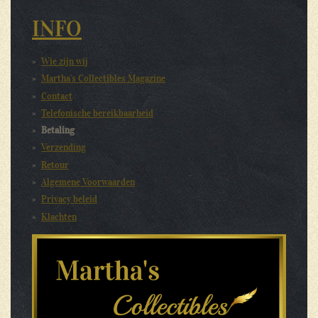
INFO
Wie zijn wij
Martha's Collectibles Magazine
Contact
Telefonische bereikbaarheid
Betaling
Verzending
Retour
Algemene Voorwaarden
Privacy beleid
Klachten