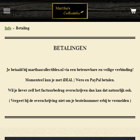
Ga
direct
naar
de
Info
»
Betaling
hoofdinhoud
BETALINGEN
Je betaald bij marthascollectibles.nl via een betrouwbare en veilige verbinding!
Momenteel kun je met iDEAL | Wero en PayPal betalen.
Wil je liever zelf het factuurbedrag overschrijven dan kan dat natuurlijk ook.
( Vergeet bij de overschrijving niet om je bestelnummer erbij te vermelden )