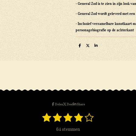
- General Zod is te zien in zijn look 
- General Zod wordt geleverd met een 
- Inclusief verzamelbare kunstkaart m
personagebiografie op de achterkant
D
D
S
e
e
h
l
e
a
e
l
r
n
e
Delen
Deel
Share
1
2
3
4
5
S
t
s
s
s
s
s
e
64 stemmen
m