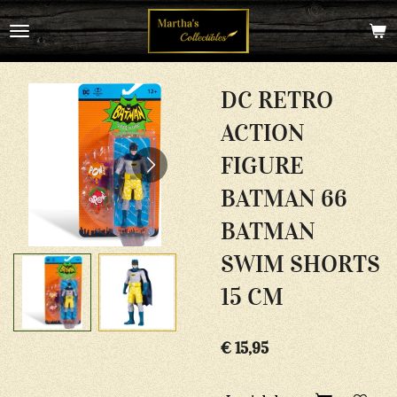
Ga
direct
naar
de
hoofdinhoud
DC RETRO
ACTION
FIGURE
BATMAN 66
BATMAN
SWIM SHORTS
15 CM
€ 15,95