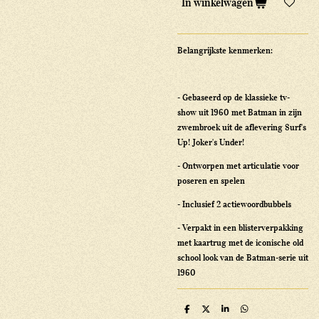
In winkelwagen
Belangrijkste kenmerken:
- Gebaseerd op de klassieke tv-
show uit 1960 met Batman in zijn
zwembroek uit de aflevering Surf's
Up! Joker's Under!
- Ontworpen met articulatie voor
poseren en spelen
- Inclusief 2 actiewoordbubbels
- Verpakt in een blisterverpakking
met kaartrug met de iconische old
school look van de Batman-serie uit
1960
D
D
S
D