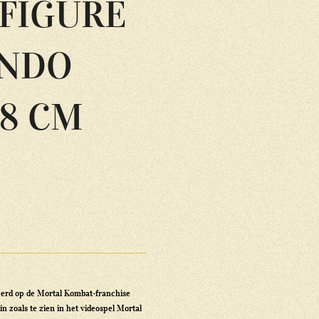
 FIGURE
NDO
18 CM
seerd op de Mortal Kombat-franchise
in zoals te zien in het videospel Mortal