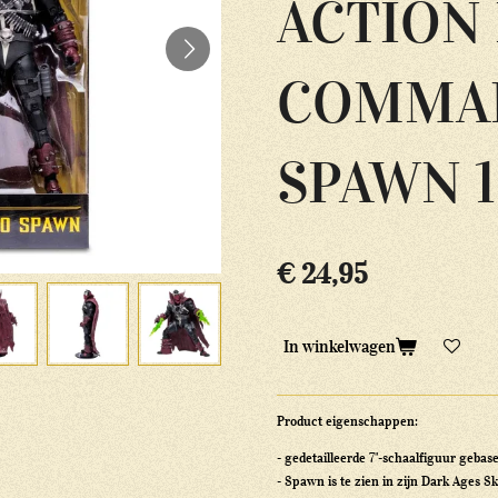
ACTION
COMMA
SPAWN 
€ 24,95
In winkelwagen
Product eigenschappen:
- gedetailleerde 7"-schaalfiguur geba
- Spawn is te zien in zijn Dark Ages Sk