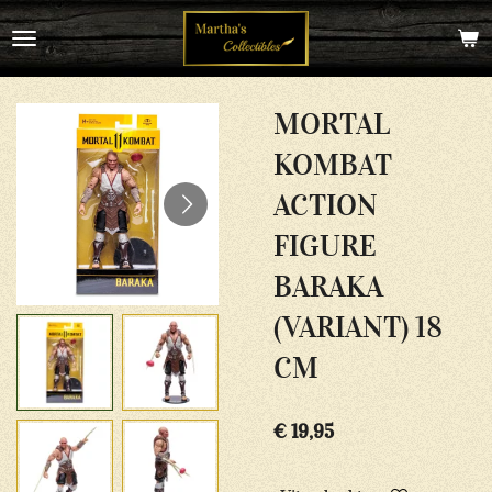
Ga
direct
naar
de
hoofdinhoud
MORTAL
KOMBAT
ACTION
FIGURE
BARAKA
(VARIANT) 18
CM
€ 19,95