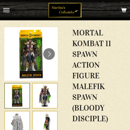
Ga
direct
naar
de
hoofdinhoud
MORTAL
KOMBAT 11
SPAWN
ACTION
FIGURE
MALEFIK
SPAWN
(BLOODY
DISCIPLE)