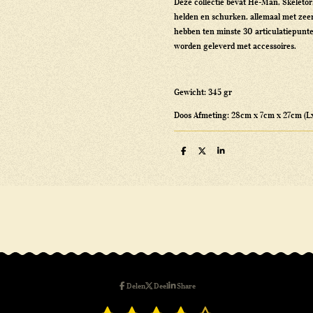
Deze collectie bevat He-Man, Skeletor
helden en schurken, allemaal met zee
hebben ten minste 30 articulatiepun
worden geleverd met accessoires.
Gewicht: 345 gr
Doos Afmeting: 28cm x 7cm x 27cm (
D
D
S
e
e
h
l
e
a
e
l
r
n
e
Delen
Deel
Share
S