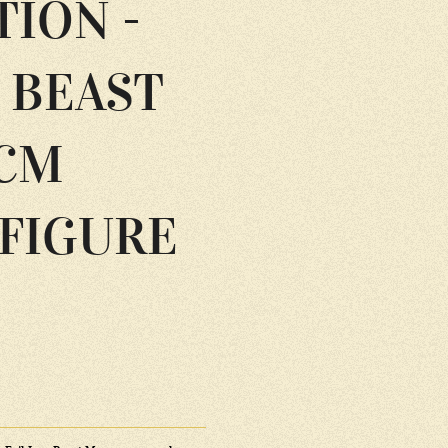
ION -
 BEAST
 CM
 FIGURE