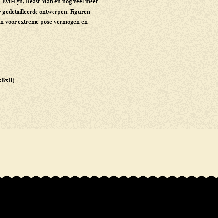
, Evil-Lyn, Beast Man en nog veel meer
r gedetailleerde ontwerpen. Figuren
ten voor extreme pose-vermogen en
LxBxH)