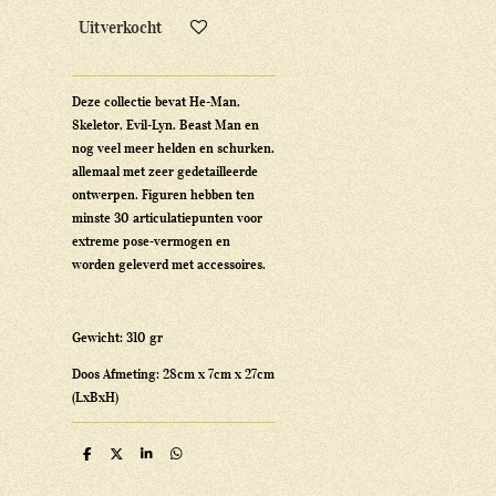
Uitverkocht
Deze collectie bevat He-Man,
Skeletor, Evil-Lyn, Beast Man en
nog veel meer helden en schurken,
allemaal met zeer gedetailleerde
ontwerpen. Figuren hebben ten
minste 30 articulatiepunten voor
extreme pose-vermogen en
worden geleverd met accessoires.
Gewicht: 310 gr
Doos Afmeting: 28cm x 7cm x 27cm
(LxBxH)
D
D
S
D
e
e
h
e
l
e
a
l