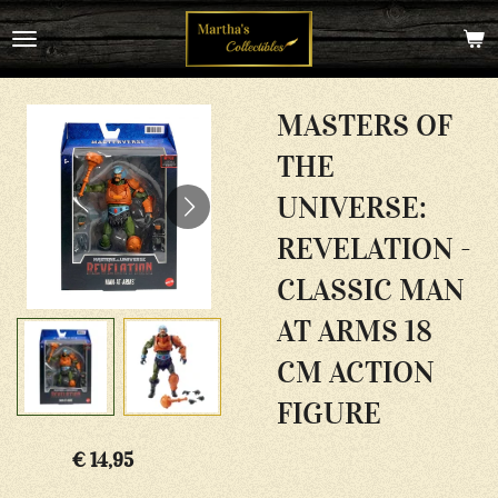
Ga
direct
naar
de
hoofdinhoud
MASTERS OF
THE
UNIVERSE:
REVELATION -
CLASSIC MAN
AT ARMS 18
CM ACTION
FIGURE
€ 14,95