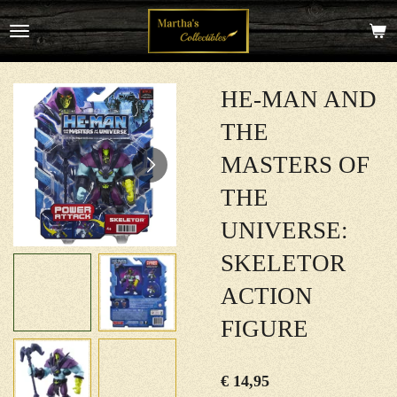
Ga
direct
naar
de
hoofdinhoud
HE-MAN AND
THE
MASTERS OF
THE
UNIVERSE:
SKELETOR
ACTION
FIGURE
€ 14,95