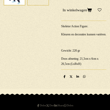
In winkelwagen
Skeletor Action Figure.
Kleuren en decoraties kunnen variëren.
Gewicht: 220 gr
Doos afmeting: 21,5cm x 6cm x
26,5cm (LxBxH)
D
D
S
D
e
e
h
e
l
e
a
l
e
l
r
e
n
e
n
Delen
Deel
Share
Delen