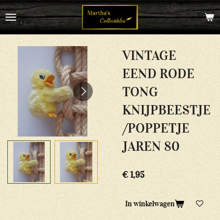
Ga
direct
naar
de
hoofdinhoud
VINTAGE
EEND RODE
TONG
KNIJPBEESTJE
/POPPETJE
JAREN 80
€ 1,95
In winkelwagen