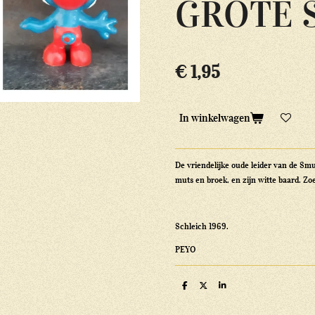
GROTE 
€ 1,95
In winkelwagen
De vriendelijke oude leider van de Smu
muts en broek, en zijn witte baard. Zoe
Schleich 1969.
PEYO
D
D
S
e
e
h
l
e
a
e
l
r