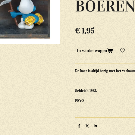
BOERE
€ 1,95
In winkelwagen
De boer is altijd bezig met het verbou
Schleich 1981.
PEYO
D
D
S
e
e
h
l
e
a