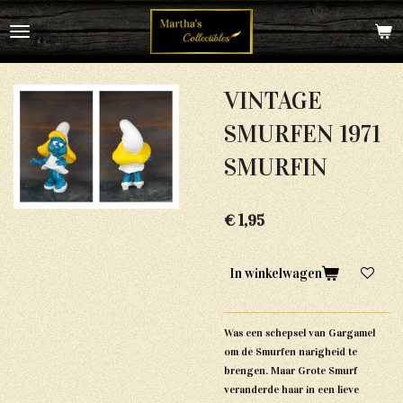
Ga
direct
naar
de
hoofdinhoud
VINTAGE
SMURFEN 1971
SMURFIN
€ 1,95
In winkelwagen
Was een schepsel van Gargamel
om de Smurfen narigheid te
brengen. Maar Grote Smurf
veranderde haar in een lieve