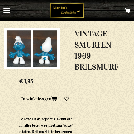
Ga
direct
naar
de
hoofdinhoud
VINTAGE
SMURFEN
1969
BRILSMURF
€ 1,95
In winkelwagen
Bekend als de wijsneus. Denkt dat
hij alles beter weet met zijn "wijze"
citaten. Brilsmurf is te herkennen