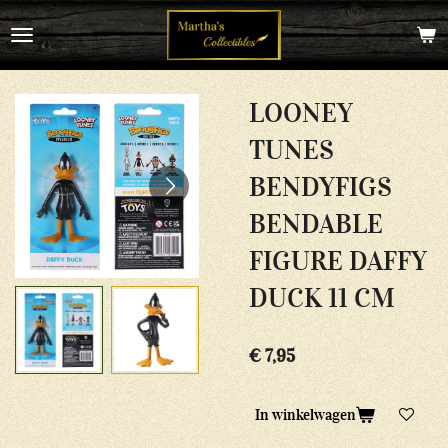
Ga
direct
naar
de
hoofdinhoud
LOONEY
TUNES
BENDYFIGS
BENDABLE
FIGURE DAFFY
DUCK 11 CM
€ 7,95
In winkelwagen