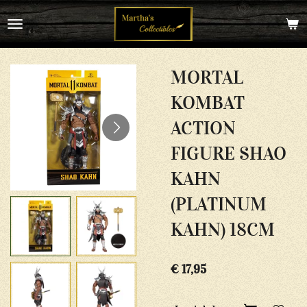
Ga
direct
naar
de
hoofdinhoud
MORTAL
KOMBAT
ACTION
FIGURE SHAO
KAHN
(PLATINUM
KAHN) 18CM
€ 17,95