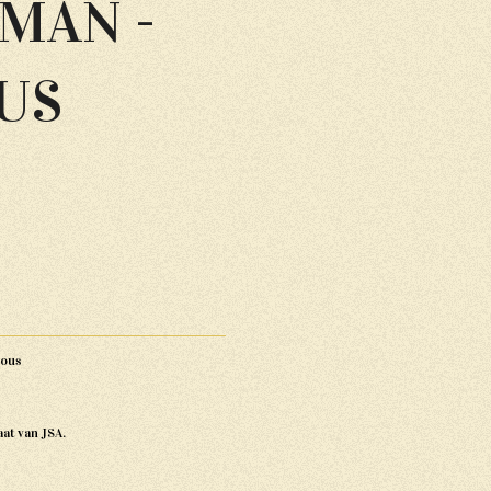
MAN -
OUS
ious
aat van JSA.