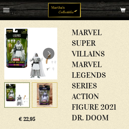
Ga
direct
naar
de
hoofdinhoud
MARVEL
SUPER
VILLAINS
MARVEL
LEGENDS
SERIES
ACTION
FIGURE 2021
DR. DOOM
€ 22,95