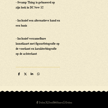
- Swamp Thing is gebaseerd op
zijn look in DC New 52
- Inclusief een alternatieve hand en
een basis
- Inclusief verzamelbare
kunstkaart met figuurfotografie op
de voorkant en karakterbiografie
op de achterkant
D
D
S
D
e
e
h
e
l
e
a
l
e
l
r
e
n
e
n
Delen
Deel
Share
Delen