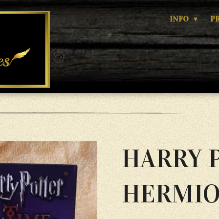
INFO
P
HARRY 
HERMIO