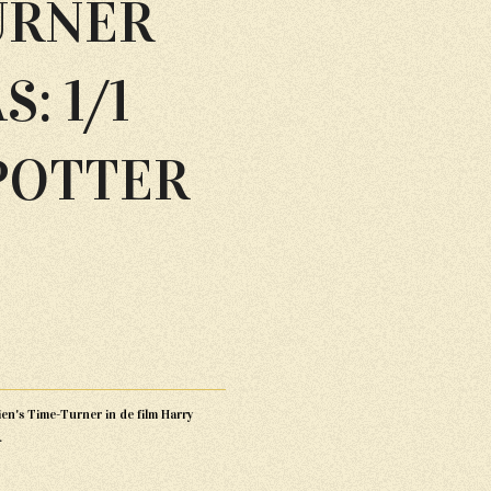
URNER
: 1/1
POTTER
en's Time-Turner in de film Harry
.