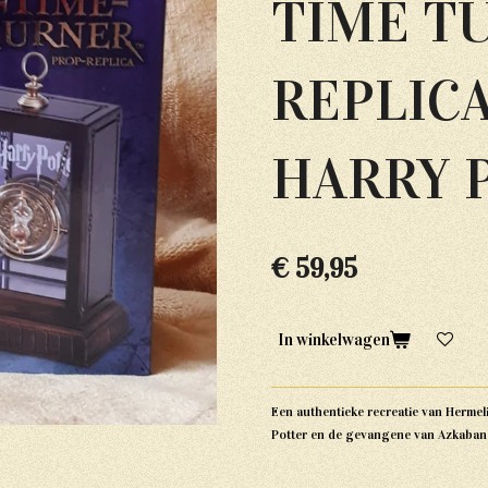
TIME T
REPLICAS
HARRY 
€ 59,95
In winkelwagen
Een authentieke recreatie van Hermeli
Potter en de gevangene van Azkaban