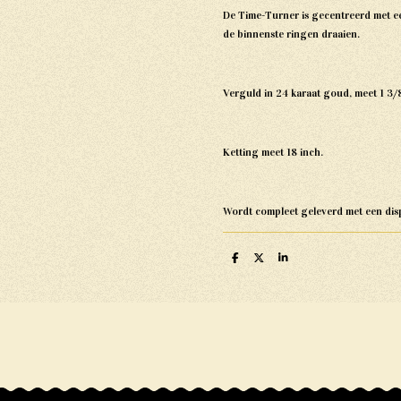
De Time-Turner is gecentreerd met e
de binnenste ringen draaien.
Verguld in 24 karaat goud, meet 1 3/8
Ketting meet 18 inch.
Wordt compleet geleverd met een disp
D
D
S
e
e
h
l
e
a
e
l
r
n
e