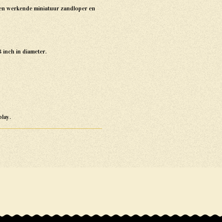
en werkende miniatuur zandloper en
 inch in diameter.
lay.