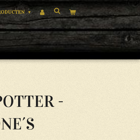
RODUCTEN
POTTER -
NE´S