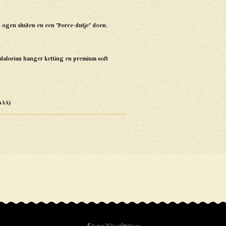
n ogen sluiten en een "Force-dutje" doen.
dalorian hanger ketting en premium soft
AAA)
Delen
Deel
Share