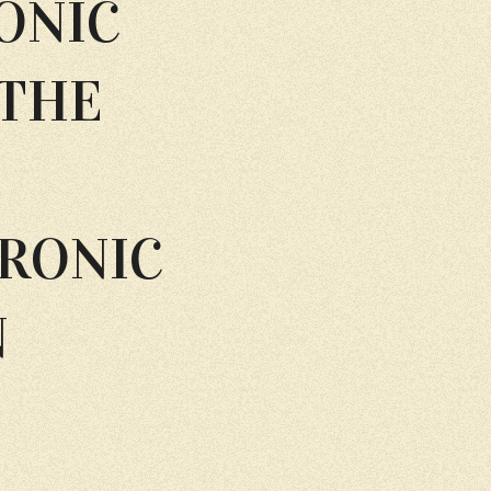
ONIC
 THE
RONIC
N