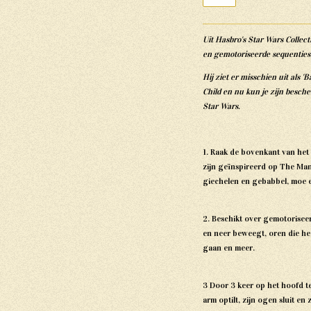
Uit Hasbro's Star Wars Collec
en gemotoriseerde sequenties
Hij ziet er misschien uit als 
Child en nu kun je zijn besch
Star Wars.
1. Raak de bovenkant van het 
zijn geïnspireerd op The Ma
giechelen en gebabbel, moe e
2. Beschikt over gemotorise
en neer beweegt, oren die h
gaan en meer.
3 Door 3 keer op het hoofd te
arm optilt, zijn ogen sluit en 