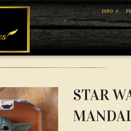
INFO
P
STAR W
MANDA