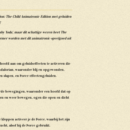
tion: The Child Animatronic Edition met geluiden
!
'Baby Yoda', maar dit schattige wezen heet The
ermer worden met dit animatronic-speelgoed uit
hoofd aan om geluidseffecten te activeren die
ndalorian, waaronder blij en opgewonden,
n slapen, en Force-effectengeluiden.
erde bewegingen, waaronder een hoofd dat op
een en weer bewegen, ogen die open en dicht
 kloppen activeer je de Force, waarbij het zijn
zucht, alsof hij de Force gebruikt.