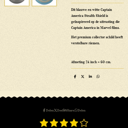
Dit blauwe en witte Captain
America Stealth Shield is
geïnspireerd op de uitrusting die
Captain America in Marvel films.
Het premium collector schild heeft
verstelbare riemen.
Afmeting 24 inch = 60 cm.
D
D
S
D
e
e
h
e
l
e
a
l
e
l
r
e
n
e
n
Delen
Deel
Share
Delen
1
2
3
4
5
S
R
t