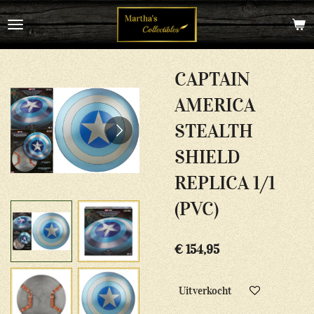
Ga
direct
naar
de
hoofdinhoud
CAPTAIN
AMERICA
STEALTH
SHIELD
REPLICA 1/1
(PVC)
€ 154,95
Uitverkocht