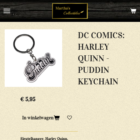
Ga
direct
naar
de
hoofdinhoud
DC COMICS:
HARLEY
QUINN -
PUDDIN
KEYCHAIN
€ 5,95
In winkelwagen
Sleutelhanger, Harley Quinn,