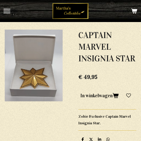
Ga
direct
naar
de
hoofdinhoud
CAPTAIN
MARVEL
INSIGNIA STAR
€ 49,95
In winkelwagen
Zobie Exclusive Captain Marvel
Insignia Star.
D
D
S
D