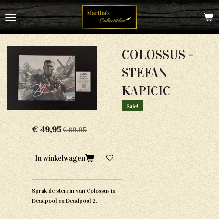
Ga
direct
naar
de
hoofdinhoud
COLOSSUS -
STEFAN
KAPICIC
Sale!
€ 49,95
€ 69,95
In winkelwagen
Sprak de stem in van Colossus in
Deadpool en Deadpool 2.