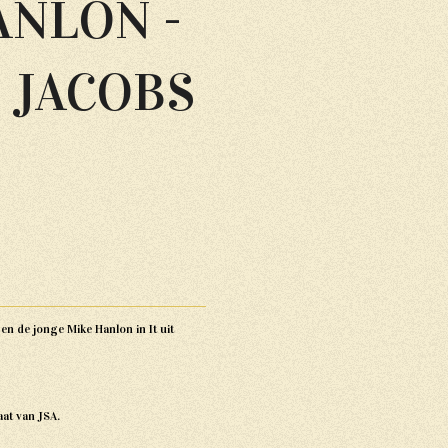
ANLON -
 JACOBS
 en de jonge Mike Hanlon in It uit
aat van JSA.