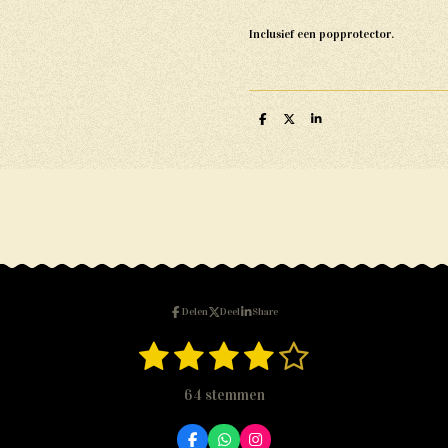
Inclusief een popprotector.
D
D
S
e
e
h
l
e
a
e
l
r
n
e
Delen
Deel
Share
1
2
3
4
5
S
t
s
s
s
s
s
e
64 stemmen
m
t
t
t
t
t
m
e
F
W
I