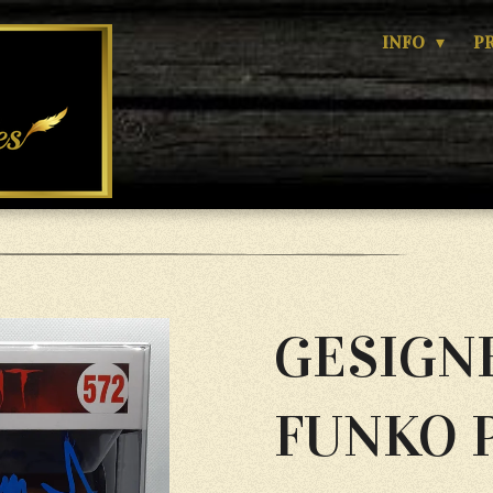
INFO
P
GESIGN
FUNKO 