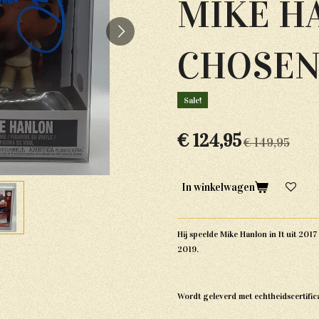
MIKE H
CHOSEN
Sale!
€ 124,95
€ 149,95
In winkelwagen
Hij speelde Mike Hanlon in It uit 2017
2019.
Wordt geleverd met echtheidscertific