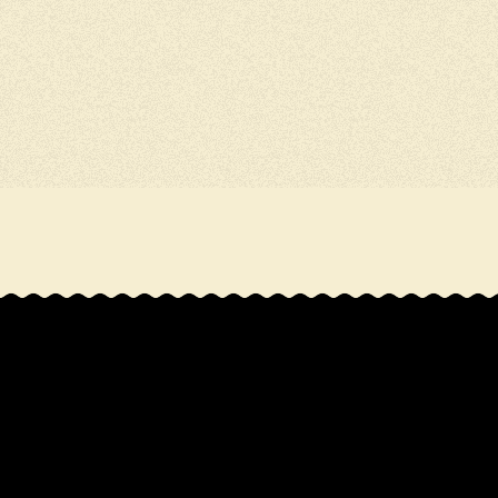
R
a
t
i