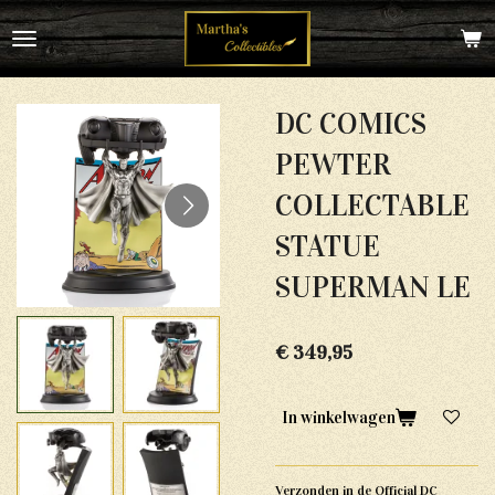
Ga
direct
naar
de
hoofdinhoud
DC COMICS
PEWTER
COLLECTABLE
STATUE
SUPERMAN LE
€ 349,95
In winkelwagen
Verzonden in de Official DC