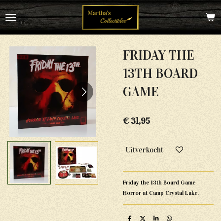
Ga
direct
naar
de
hoofdinhoud
FRIDAY THE
13TH BOARD
GAME
€ 31,95
Uitverkocht
Friday the 13th Board Game
Horror at Camp Crystal Lake.
D
D
S
D