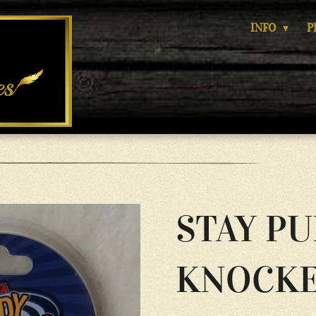
INFO
P
STAY P
KNOCK