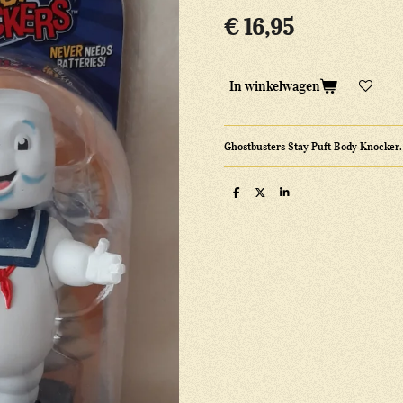
€ 16,95
In winkelwagen
Ghostbusters Stay Puft Body Knocker. 
D
D
S
e
e
h
l
e
a
e
l
r
n
e