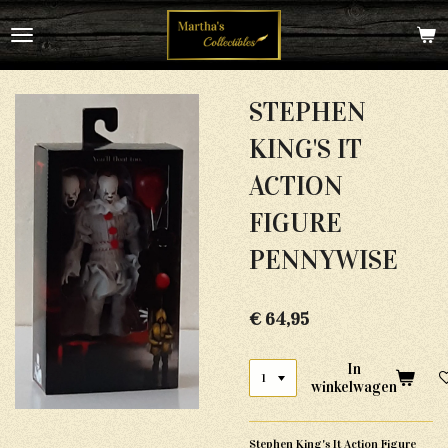
Ga
direct
naar
de
hoofdinhoud
STEPHEN
KING'S IT
ACTION
FIGURE
PENNYWISE
€ 64,95
In
winkelwagen
Stephen King's It Action Figure