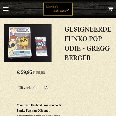
Ga
direct
naar
de
hoofdinhoud
GESIGNEERDE
FUNKO POP
ODIE - GREGG
BERGER
€ 59,95
€ 89,95
Uitverkocht
Voor onze Garfield fans een coole
Funko Pop van Odie met
handtekening van de voice-over