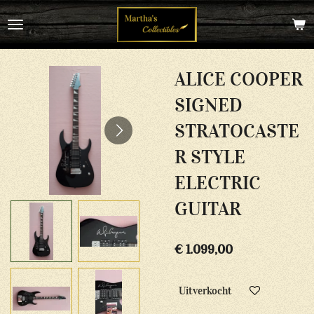
Ga
direct
naar
de
hoofdinhoud
ALICE COOPER
SIGNED
STRATOCASTE
R STYLE
ELECTRIC
GUITAR
€ 1.099,00
Uitverkocht