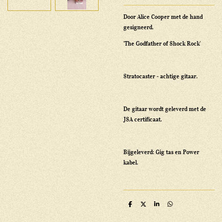
Door Alice Cooper met de hand
gesigneerd.
'The Godfather of Shock Rock'
Stratocaster - achtige gitaar.
De gitaar wordt geleverd met de
JSA certificaat.
Bijgeleverd: Gig tas en Power
kabel.
D
D
S
D
e
e
h
e
l
e
a
l