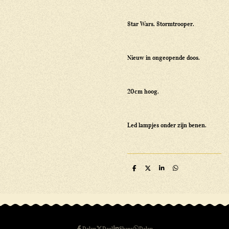
Star Wars, Stormtrooper.
Nieuw in ongeopende doos.
20cm hoog.
Led lampjes onder zijn benen.
D
D
S
D
e
e
h
e
l
e
a
l
e
l
r
e
n
e
n
Delen
Deel
Share
Delen