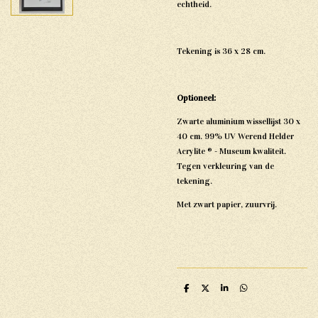
echtheid.
Tekening is 36 x 28 cm.
Optioneel:
Zwarte aluminium wissellijst 30 x
40 cm. 99% UV Werend Helder
Acrylite ® - Museum kwaliteit.
Tegen verkleuring van de
tekening.
Met zwart papier, zuurvrij.
D
D
S
D
e
e
h
e
l
e
a
l
e
l
r
e