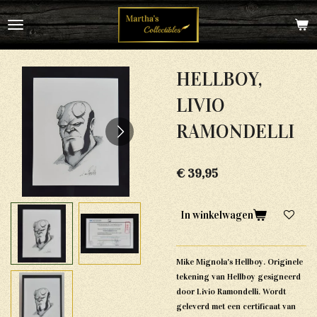
Ga
direct
naar
de
hoofdinhoud
HELLBOY,
LIVIO
RAMONDELLI
€ 39,95
In winkelwagen
Mike Mignola's Hellboy. Originele
tekening van Hellboy gesigneerd
door Livio Ramondelli. Wordt
geleverd met een certificaat van