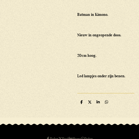
Batman in Kimono.
Nieuw in ongeopende doos.
20cm hoog.
Led lampjes onder zijn benen.
D
D
S
D
e
e
h
e
l
e
a
l
e
l
r
e
n
e
n
Delen
Deel
Share
Delen