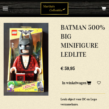
Ga
direct
naar
de
hoofdinhoud
BATMAN 500%
BIG
MINIFIGURE
LEDLITE
€ 59,95
In winkelwagen
Leuk object voor DC en Lego
verzamelaars.