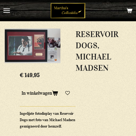
Ga
direct
naar
de
hoofdinhoud
RESERVOIR
DOGS,
MICHAEL
MADSEN
€ 149,95
In winkelwagen
Ingelijste fotodisplay van Resevoir
Dogs met foto van Michael Madsen
gesnigneerd door hemzelf.