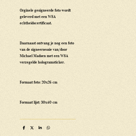
Orginele gesigneerde foto wordt
geleverd met een WSA
echtheidscertificaat.
Daarnaast ontvang je nog een foto
van de signeersessie van/door
Michael Madsen met een WSA
verzegelde hologramsticker.
Formaat foto: 20x26 cm
Formaat lijst: 30x40 cm
D
D
S
D
e
e
h
e