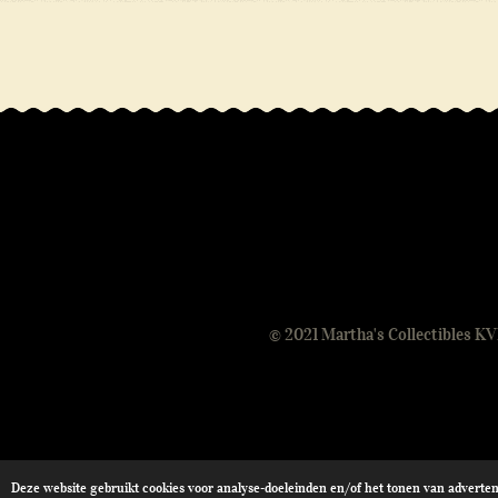
R
a
t
i
n
© 2021 Martha's Collectibles 
g
:
4
.
0
Deze website gebruikt cookies voor analyse-doeleinden en/of het tonen van advertent