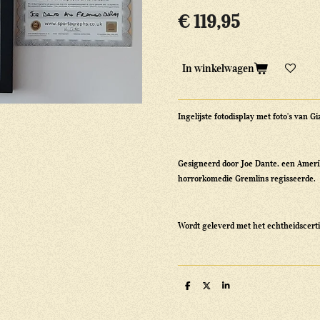
€ 119,95
In winkelwagen
Ingelijste fotodisplay met foto's van G
Gesigneerd door
Joe Dante, een Ameri
horrorkomedie Gremlins regisseerde.
Wordt geleverd met het echtheidscerti
D
D
S
e
e
h
l
e
a
e
l
r