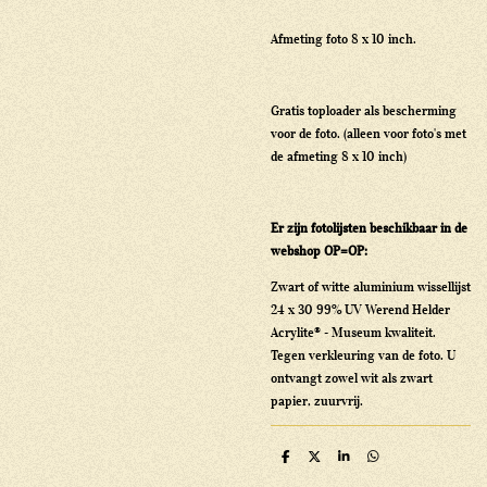
Afmeting foto 8 x 10 inch.
Gratis toploader als bescherming
voor de foto. (alleen voor foto's met
de afmeting 8 x 10 inch)
Er zijn fotolijsten beschikbaar in de
webshop OP=OP:
Zwart of witte aluminium wissellijst
24 x 30 99% UV Werend Helder
Acrylite® - Museum kwaliteit.
Tegen verkleuring van de foto. U
ontvangt zowel wit als zwart
papier, zuurvrij.
D
D
S
D
e
e
h
e