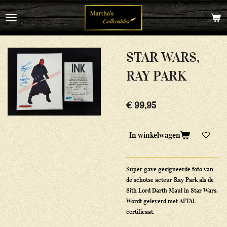
Ga
direct
naar
de
hoofdinhoud
STAR WARS,
RAY PARK
€ 99,95
In winkelwagen
Super gave gesigneerde foto van
de schotse acteur Ray Park als de
Sith Lord Darth Maul in Star Wars.
Wordt geleverd met AFTAL
certificaat.