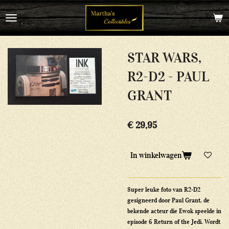
Ga
direct
naar
de
hoofdinhoud
STAR WARS,
R2-D2 - PAUL
GRANT
€ 29,95
In winkelwagen
Super leuke foto van R2-D2
gesigneerd door Paul Grant, de
bekende acteur die Ewok speelde in
episode 6 Return of the Jedi. Wordt