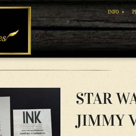
INFO
P
STAR WA
JIMMY 