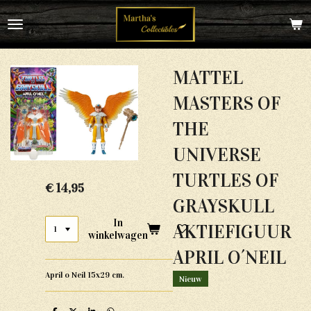
Ga
direct
naar
de
hoofdinhoud
MATTEL
MASTERS OF
THE
UNIVERSE
TURTLES OF
€ 14,95
GRAYSKULL
In
AKTIEFIGUUR
winkelwagen
APRIL O´NEIL
April o Neil 15x29 cm.
Nieuw