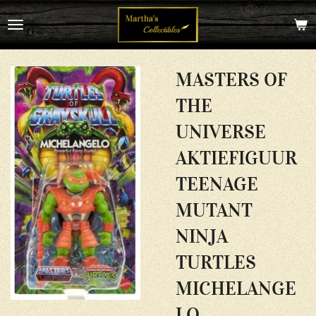
Ga
direct
naar
de
hoofdinhoud
MASTERS OF
THE
UNIVERSE
AKTIEFIGUUR
TEENAGE
MUTANT
NINJA
TURTLES
MICHELANGE
LO