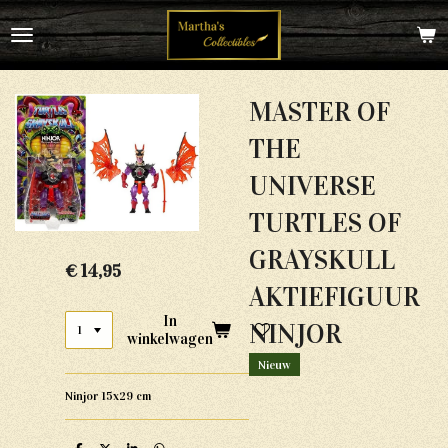
Ga
direct
naar
de
hoofdinhoud
MASTER OF
THE
UNIVERSE
TURTLES OF
GRAYSKULL
€ 14,95
AKTIEFIGUUR
In
NINJOR
winkelwagen
Nieuw
Ninjor 15x29 cm