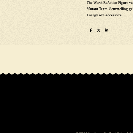
The Worst ReAction Figure va
Mutant Team-kleurstelling geï
Energy Axe-accessoire.
D
D
S
e
e
h
l
e
a
e
l
r
n
e
R
a
t
i
n