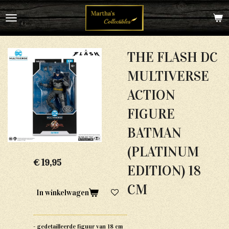
Ga
direct
naar
de
hoofdinhoud
THE FLASH DC
MULTIVERSE
ACTION
FIGURE
BATMAN
(PLATINUM
€ 19,95
EDITION) 18
CM
In winkelwagen
- gedetailleerde figuur van 18 cm