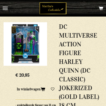
Ga
direct
naar
de
hoofdinhoud
DC
MULTIVERSE
ACTION
FIGURE
HARLEY
QUINN (DC
€ 20,95
CLASSIC)
JOKERIZED
In winkelwagen
(GOLD LABEL)
18 CM
- gedetailleerde figuur van 18 cm