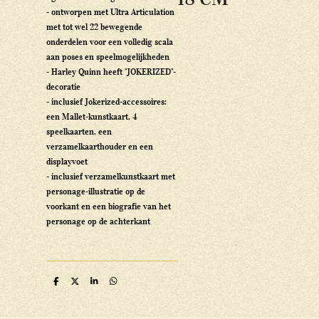
- ontworpen met Ultra Articulation
met tot wel 22 bewegende
onderdelen voor een volledig scala
aan poses en speelmogelijkheden
- Harley Quinn heeft "JOKERIZED"-
decoratie
- inclusief Jokerized-accessoires:
een Mallet-kunstkaart, 4
speelkaarten, een
verzamelkaarthouder en een
displayvoet
- inclusief verzamelkunstkaart met
personage-illustratie op de
voorkant en een biografie van het
personage op de achterkant
D
D
S
D
e
e
h
e
l
e
a
l
e
l
r
e
n
e
n