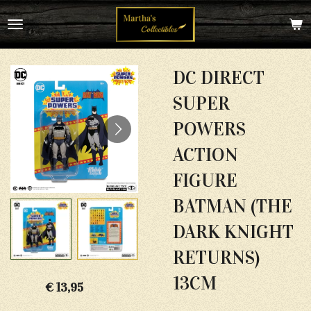
Ga
direct
naar
de
hoofdinhoud
DC DIRECT
SUPER
POWERS
ACTION
FIGURE
BATMAN (THE
DARK KNIGHT
RETURNS)
13CM
€ 13,95