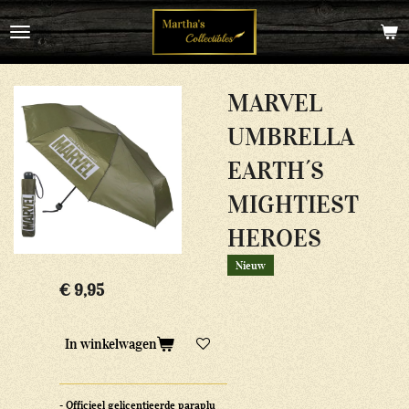
Ga
direct
naar
de
hoofdinhoud
MARVEL
UMBRELLA
EARTH´S
MIGHTIEST
HEROES
Nieuw
€ 9,95
In winkelwagen
- Officieel gelicentieerde paraplu