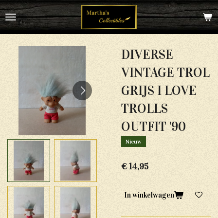
Ga
direct
naar
de
hoofdinhoud
DIVERSE
VINTAGE TROL
GRIJS I LOVE
TROLLS
OUTFIT '90
Nieuw
€ 14,95
In winkelwagen